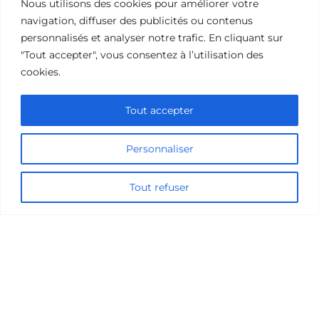
Nous utilisons des cookies pour améliorer votre
Ajouter un commentaire
navigation, diffuser des publicités ou contenus
personnalisés et analyser notre trafic. En cliquant sur
Name
"Tout accepter", vous consentez à l’utilisation des
cookies.
Comment
Tout accepter
Personnaliser
Tout refuser
Save my name, email, and website in this browser for the
next time I comment.