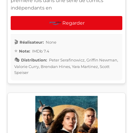
première fois dans une série de comics
indépendants en
Regarder
Réalisateur:
None
Note:
IMDb 7.4
Distribution:
Peter Serafinowicz, Griffin Newman,
Valorie Curry, Brendan Hines, Yara Martinez, Scott
Speiser