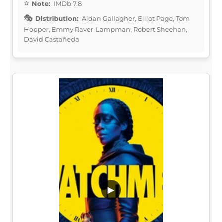
Note:
IMDb 7.8
Distribution:
Aidan Gallagher, Elliot Page, Tom
Hopper, Emmy Raver-Lampman, Robert Sheehan,
David Castañeda
▶