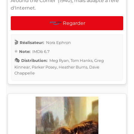
Around the Corner' (1940), mais adapté à l'ère
d'Internet.
Regarder
Réalisateur:
Nora Ephron
Note:
IMDb 6.7
Distribution:
Meg Ryan, Tom Hanks, Greg
Kinnear, Parker Posey, Heather Burns, Dave
Chappelle