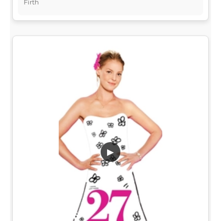
Firth
▶