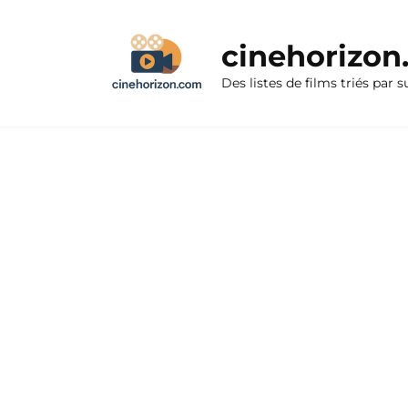
Aller
au
cinehorizo
contenu
Des listes de films triés par s