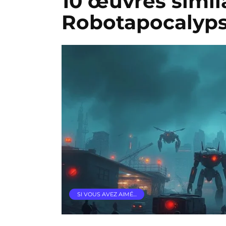
10 œuvres simil
Robotapocalyp
SI VOUS AVEZ AIMÉ…