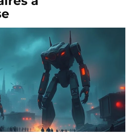
aires à
se