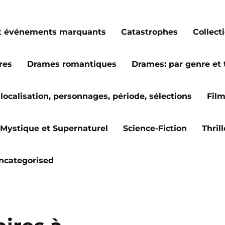
s et événements marquants
Catastrophes
Collect
res
Drames romantiques
Drames: par genre et
localisation, personnages, période, sélections
Fil
Mystique et Supernaturel
Science-Fiction
Thril
ncategorised