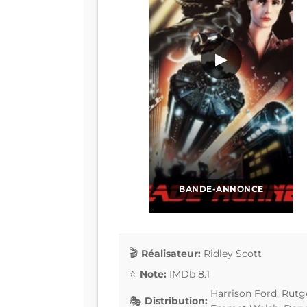
▶
BANDE-ANNONCE
Réalisateur:
Ridley Scott
Note:
IMDb 8.1
Harrison Ford, Rut
Distribution: