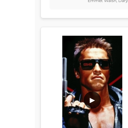
Emmet Walsh, Dary
▶