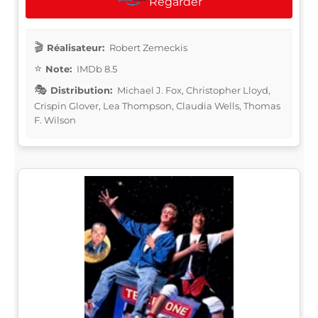
Regarder
Réalisateur:
Robert Zemeckis
Note:
IMDb 8.5
Distribution:
Michael J. Fox, Christopher Lloyd,
Crispin Glover, Lea Thompson, Claudia Wells, Thomas
F. Wilson