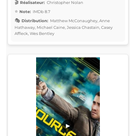
Réalisateur:
Christopher Nolan
Note:
IMDb 8.7
Distribution:
Matthew McConaughey, Anne
Hathaway, Michael Caine, Jessica Chastain, Casey
Affleck, Wes Bentley
▶