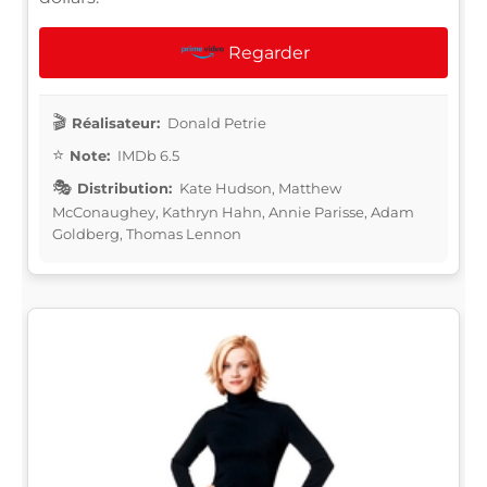
Regarder
Réalisateur:
Donald Petrie
Note:
IMDb 6.5
Distribution:
Kate Hudson, Matthew
McConaughey, Kathryn Hahn, Annie Parisse, Adam
Goldberg, Thomas Lennon