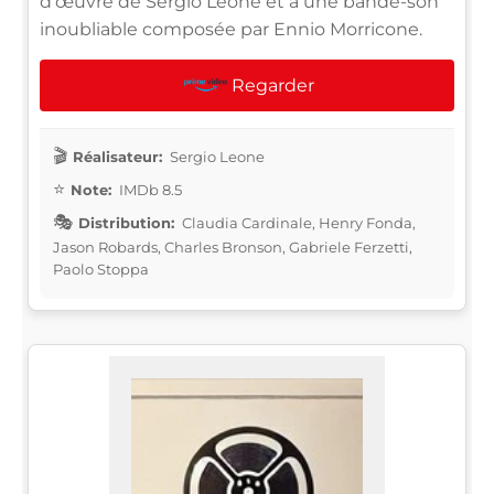
d'œuvre de Sergio Leone et a une bande-son
inoubliable composée par Ennio Morricone.
Regarder
Réalisateur:
Sergio Leone
Note:
IMDb 8.5
Distribution:
Claudia Cardinale, Henry Fonda,
Jason Robards, Charles Bronson, Gabriele Ferzetti,
Paolo Stoppa