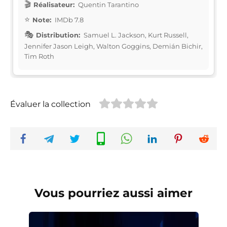
Réalisateur:
Quentin Tarantino
Note:
IMDb 7.8
Distribution:
Samuel L. Jackson, Kurt Russell,
Jennifer Jason Leigh, Walton Goggins, Demián Bichir,
Tim Roth
Évaluer la collection
Vous pourriez aussi aimer