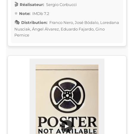
Réalisateur:
Sergio Corbucci
Note:
IMDb 7.2
Distribution:
Franco Nero, José Bódalo, Loredana
Nusciak, Ángel Álvarez, Eduardo Fajardo, Gino
Pernice
▶