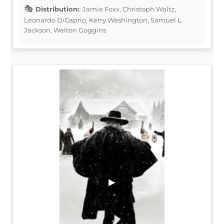
Distribution:
Jamie Foxx, Christoph Waltz,
Leonardo DiCaprio, Kerry Washington, Samuel L.
Jackson, Walton Goggins
▶