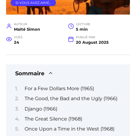
SI VOUS AVEZ AIMÉ…
AUTEUR
LECTURE
Maïté Simon
5 min
VUES
PUBLIÉ PAR
24
20 August 2025
Sommaire
For a Few Dollars More (1965)
The Good, the Bad and the Ugly (1966)
Django (1966)
The Great Silence (1968)
Once Upon a Time in the West (1968)