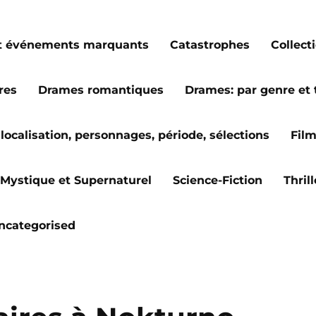
s et événements marquants
Catastrophes
Collect
res
Drames romantiques
Drames: par genre et
localisation, personnages, période, sélections
Fil
Mystique et Supernaturel
Science-Fiction
Thril
ncategorised