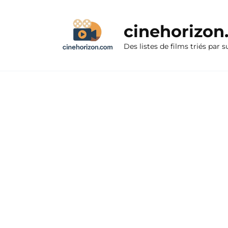
Aller
au
cinehorizo
contenu
Des listes de films triés par s