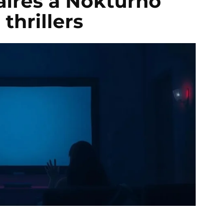
aires à Nokturno
thrillers