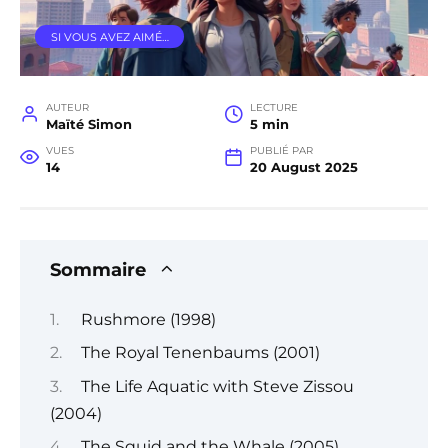
SI VOUS AVEZ AIMÉ…
AUTEUR
LECTURE
Maïté Simon
5 min
VUES
PUBLIÉ PAR
14
20 August 2025
Sommaire
Rushmore (1998)
The Royal Tenenbaums (2001)
The Life Aquatic with Steve Zissou
(2004)
The Squid and the Whale (2005)