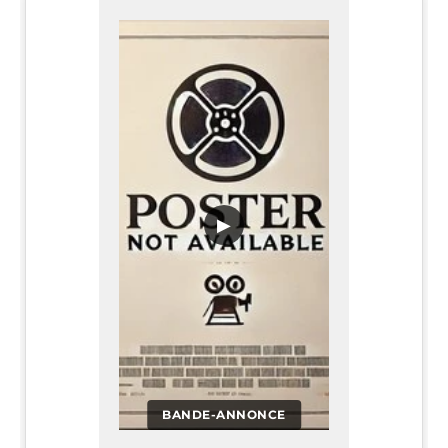
▶
BANDE-ANNONCE