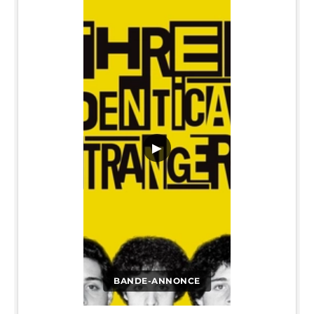
▶
BANDE-ANNONCE