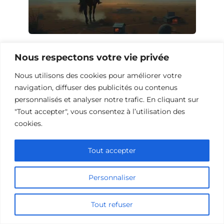
10 Films à Voir Si Vous Avez Aimé The
Nous respectons votre vie privée
Last Son
Nous utilisons des cookies pour améliorer votre
navigation, diffuser des publicités ou contenus
personnalisés et analyser notre trafic. En cliquant sur
"Tout accepter", vous consentez à l’utilisation des
cookies.
Tout accepter
Personnaliser
Tout refuser
10 Films et Séries Similaires à