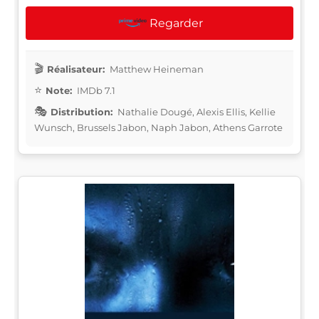
Regarder
Réalisateur:
Matthew Heineman
Note:
IMDb 7.1
Distribution:
Nathalie Dougé, Alexis Ellis, Kellie
Wunsch, Brussels Jabon, Naph Jabon, Athens Garrote