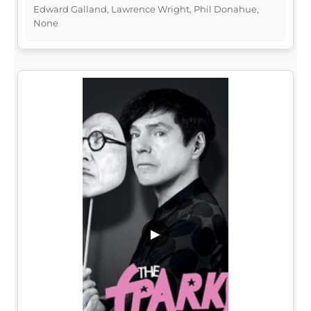
Edward Galland, Lawrence Wright, Phil Donahue,
None
▶