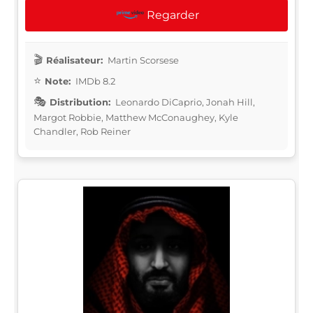
Regarder
Réalisateur:
Martin Scorsese
Note:
IMDb 8.2
Distribution:
Leonardo DiCaprio, Jonah Hill,
Margot Robbie, Matthew McConaughey, Kyle
Chandler, Rob Reiner