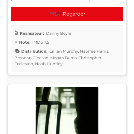
Regarder
Réalisateur:
Danny Boyle
Note:
IMDb 7.5
Distribution:
Cillian Murphy, Naomie Harris,
Brendan Gleeson, Megan Burns, Christopher
Eccleston, Noah Huntley