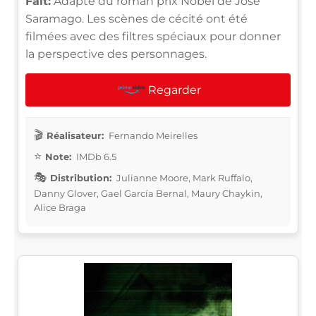
Fait:
Adapté du roman prix Nobel de José
Saramago. Les scènes de cécité ont été
filmées avec des filtres spéciaux pour donner
la perspective des personnages.
Regarder
Réalisateur:
Fernando Meirelles
Note:
IMDb 6.5
Distribution:
Julianne Moore, Mark Ruffalo,
Danny Glover, Gael García Bernal, Maury Chaykin,
Alice Braga