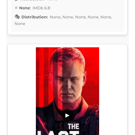
Note:
IMDb 6.8
Distribution:
None, None, None, None, None,
None
▶