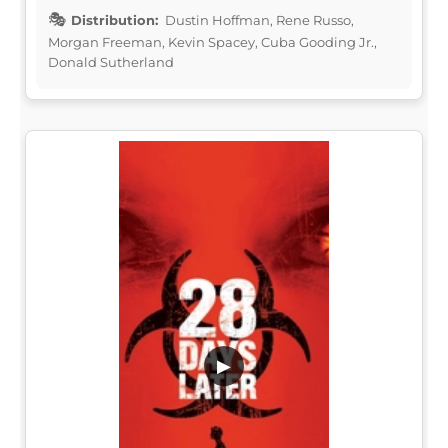
Distribution:
Dustin Hoffman, Rene Russo,
Morgan Freeman, Kevin Spacey, Cuba Gooding Jr.,
Donald Sutherland
▶