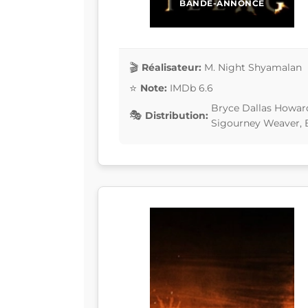
BANDE-ANNONCE
Réalisateur:
M. Night Shyamalan
Note:
IMDb 6.6
Bryce Dallas Howard
Distribution:
Sigourney Weaver, 