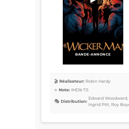
BANDE-ANNONCE
Réalisateur:
Robin Hardy
Note:
IMDb 7.5
Edward Woodward, Ch
Distribution:
Ingrid Pitt, Roy Boy