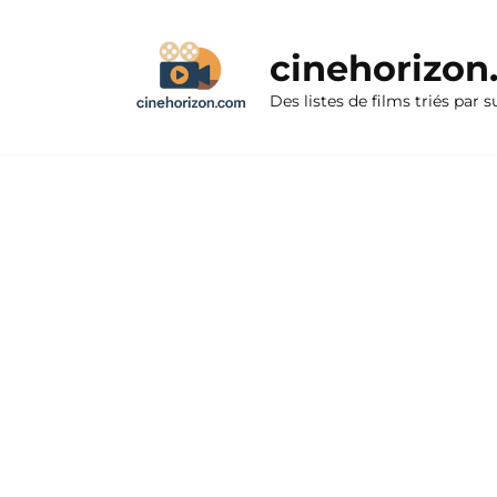
Aller
au
cinehorizo
contenu
Des listes de films triés par s