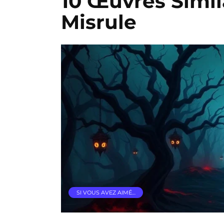
10 Œuvres Simil
Misrule
SI VOUS AVEZ AIMÉ…