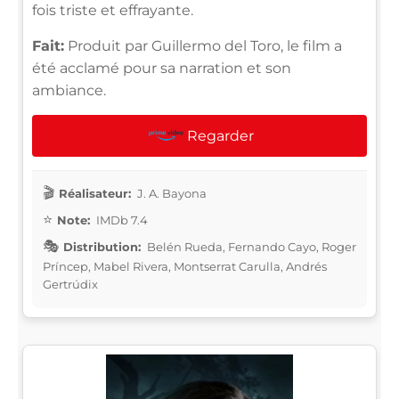
fois triste et effrayante.
Fait:
Produit par Guillermo del Toro, le film a
été acclamé pour sa narration et son
ambiance.
Regarder
Réalisateur:
J. A. Bayona
Note:
IMDb 7.4
Distribution:
Belén Rueda, Fernando Cayo, Roger
Príncep, Mabel Rivera, Montserrat Carulla, Andrés
Gertrúdix