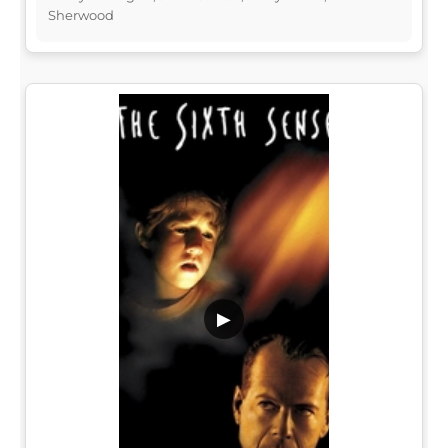
Sherwood
▶