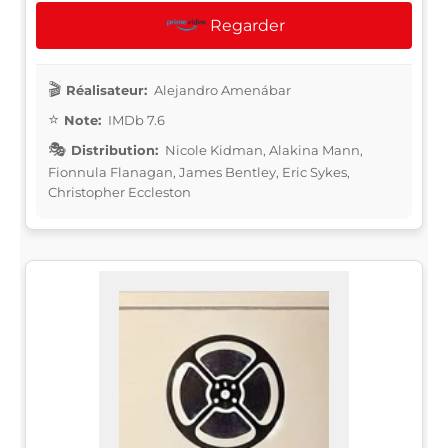
Regarder
Réalisateur:
Alejandro Amenábar
Note:
IMDb 7.6
Distribution:
Nicole Kidman, Alakina Mann,
Fionnula Flanagan, James Bentley, Eric Sykes,
Christopher Eccleston