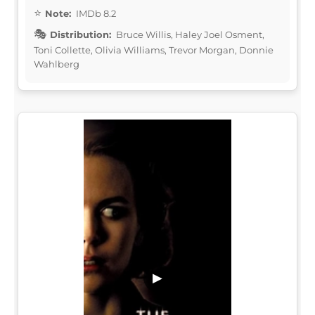
Note:
IMDb 8.2
Distribution:
Bruce Willis, Haley Joel Osment,
Toni Collette, Olivia Williams, Trevor Morgan, Donnie
Wahlberg
▶