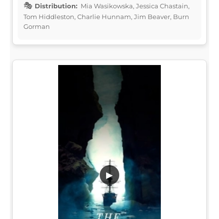
Distribution:
Mia Wasikowska, Jessica Chastain,
Tom Hiddleston, Charlie Hunnam, Jim Beaver, Burn
Gorman
▶