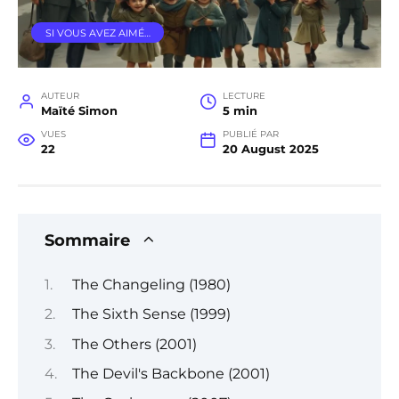
SI VOUS AVEZ AIMÉ…
AUTEUR
LECTURE
Maïté Simon
5 min
VUES
PUBLIÉ PAR
22
20 August 2025
Sommaire
The Changeling (1980)
The Sixth Sense (1999)
The Others (2001)
The Devil's Backbone (2001)