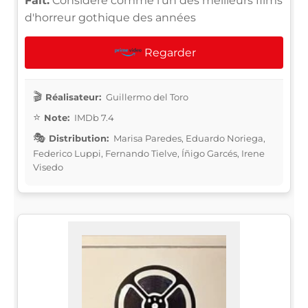
Fait:
Considéré comme l'un des meilleurs films
d'horreur gothique des années
Regarder
Réalisateur:
Guillermo del Toro
Note:
IMDb 7.4
Distribution:
Marisa Paredes, Eduardo Noriega,
Federico Luppi, Fernando Tielve, Íñigo Garcés, Irene
Visedo