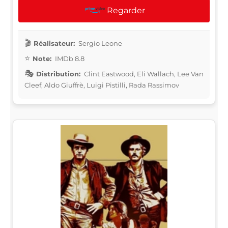
Regarder
Réalisateur:
Sergio Leone
Note:
IMDb 8.8
Distribution:
Clint Eastwood, Eli Wallach, Lee Van
Cleef, Aldo Giuffrè, Luigi Pistilli, Rada Rassimov