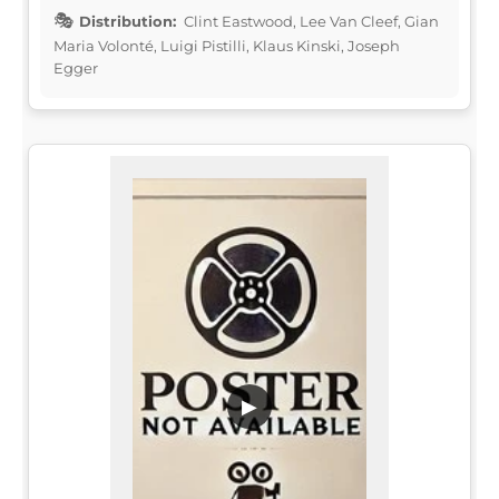
Distribution:
Clint Eastwood, Lee Van Cleef, Gian
Maria Volonté, Luigi Pistilli, Klaus Kinski, Joseph
Egger
▶