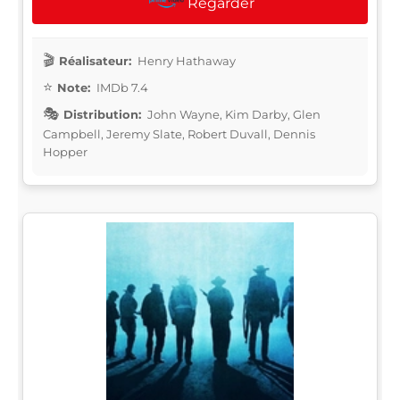
Regarder
Réalisateur:
Henry Hathaway
Note:
IMDb 7.4
Distribution:
John Wayne, Kim Darby, Glen
Campbell, Jeremy Slate, Robert Duvall, Dennis
Hopper