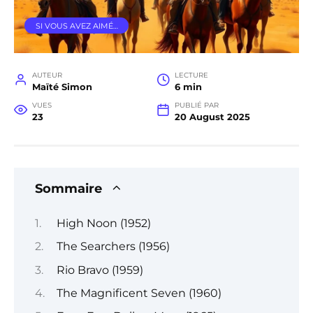
SI VOUS AVEZ AIMÉ…
AUTEUR
LECTURE
Maïté Simon
6 min
VUES
PUBLIÉ PAR
23
20 August 2025
Sommaire
High Noon (1952)
The Searchers (1956)
Rio Bravo (1959)
The Magnificent Seven (1960)