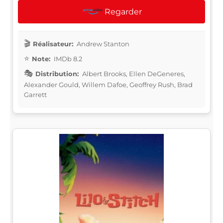
Regarder
Réalisateur:
Andrew Stanton
Note:
IMDb 8.2
Distribution:
Albert Brooks, Ellen DeGeneres,
Alexander Gould, Willem Dafoe, Geoffrey Rush, Brad
Garrett