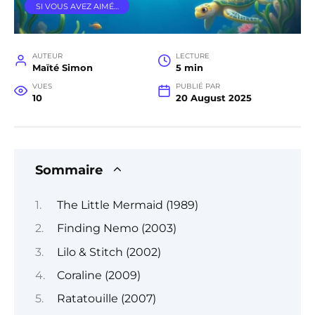
SI VOUS AVEZ AIMÉ…
AUTEUR
LECTURE
Maïté Simon
5 min
VUES
PUBLIÉ PAR
10
20 August 2025
Sommaire
The Little Mermaid (1989)
Finding Nemo (2003)
Lilo & Stitch (2002)
Coraline (2009)
Ratatouille (2007)