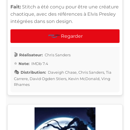
Fait:
Stitch a été conçu pour être une créature
chaotique, avec des références à Elvis Presley
intégrées dans son design.
Regarder
Réalisateur:
Chris Sanders
Note:
IMDb 7.4
Distribution:
Daveigh Chase, Chris Sanders, Tia
Carrere, David Ogden Stiers, Kevin McDonald, Ving
Rhames