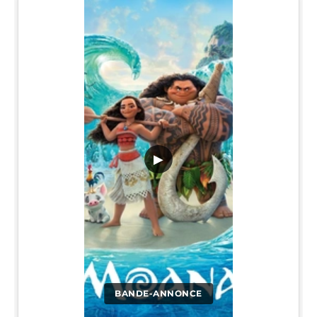
▶
BANDE-ANNONCE