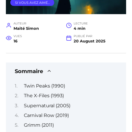
SI VOUS AVEZ AIMÉ…
AUTEUR
LECTURE
Maïté Simon
4 min
VUES
PUBLIÉ PAR
16
20 August 2025
Sommaire
Twin Peaks (1990)
The X-Files (1993)
Supernatural (2005)
Carnival Row (2019)
Grimm (2011)