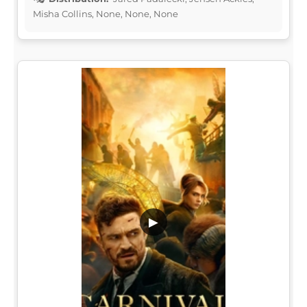
Misha Collins, None, None, None
▶