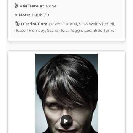
Réalisateur:
None
Note:
IMDb 7.9
Distribution:
David Giuntoli, Silas Weir Mitchell,
Russell Hornsby, Sasha Roiz, Reggie Lee, Bree Turner
▶