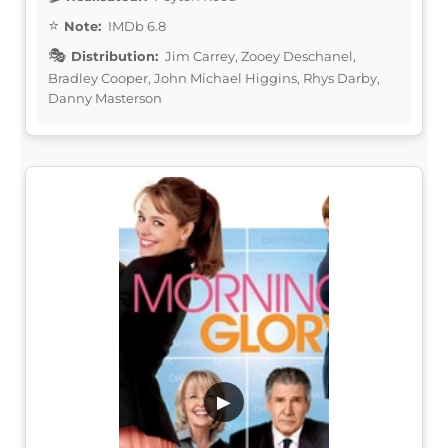
Note:
IMDb 6.8
Distribution:
Jim Carrey, Zooey Deschanel,
Bradley Cooper, John Michael Higgins, Rhys Darby,
Danny Masterson
▶