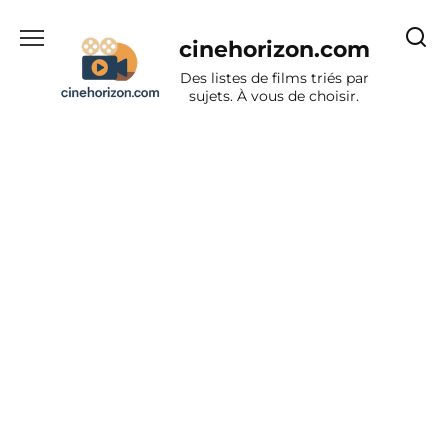
Aller
au
cinehorizon.com
contenu
Des listes de films triés par
sujets. À vous de choisir.