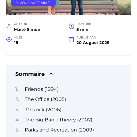
SI VOUS AVEZ AIMÉ…
AUTEUR
LECTURE
Maïté Simon
5 min
VUES
PUBLIÉ PAR
18
20 August 2025
Sommaire
Friends (1994)
The Office (2005)
30 Rock (2006)
The Big Bang Theory (2007)
Parks and Recreation (2009)