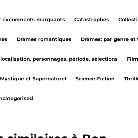
s et événements marquants
Catastrophes
Collect
res
Drames romantiques
Drames: par genre et
localisation, personnages, période, sélections
Fil
Mystique et Supernaturel
Science-Fiction
Thril
ncategorised