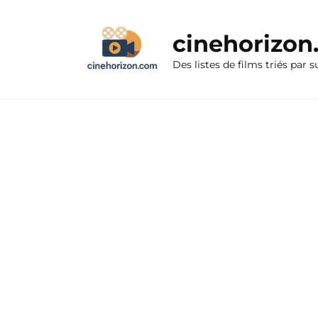
Aller
au
cinehorizo
contenu
Des listes de films triés par s