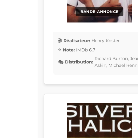
BANDE-ANNONCE
Réalisateur:
Henry Koster
Note:
IMDb 6.7
Richard Burton, Je
Distribution:
Askin, Michael Renn