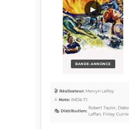
▶
BANDE-ANNONCE
Réalisateur:
Mervyn LeRoy
Note:
IMDb 7.1
Robert Taylor, Debor
Distribution:
Laffan, Finlay Currie