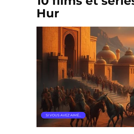
10 films et série
Hur
SI VOUS AVEZ AIMÉ…