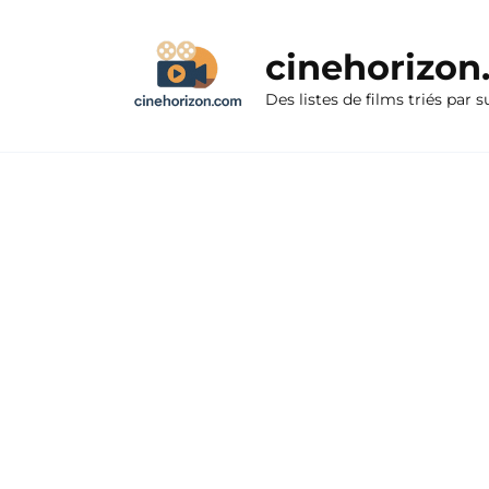
Aller
au
cinehorizo
contenu
Des listes de films triés par s