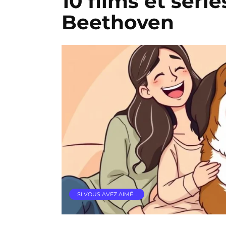
10 films et série
Beethoven
SI VOUS AVEZ AIMÉ…