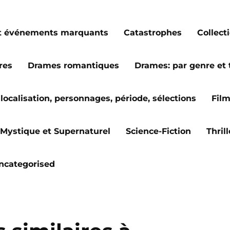
s et événements marquants
Catastrophes
Collect
res
Drames romantiques
Drames: par genre et
localisation, personnages, période, sélections
Fil
Mystique et Supernaturel
Science-Fiction
Thril
ncategorised