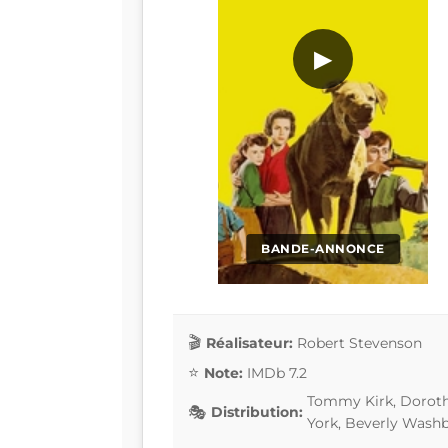
▶
BANDE-ANNONCE
Réalisateur:
Robert Stevenson
Note:
IMDb 7.2
Tommy Kirk, Dorothy
Distribution:
York, Beverly Wash