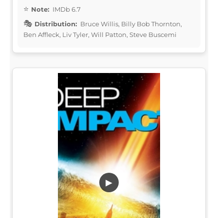
Note:
IMDb 6.7
Distribution:
Bruce Willis, Billy Bob Thornton,
Ben Affleck, Liv Tyler, Will Patton, Steve Buscemi
▶