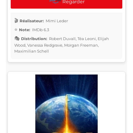
Regarder
Réalisateur:
Mimi Leder
Note:
IMDb 6.3
Distribution:
Robert Duvall, Téa Leoni, Elijah
Wood, Vanessa Redgrave, Morgan Freeman,
Maximilian Schell