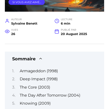
SI VOUS AVEZ AIMÉ…
AUTEUR
LECTURE
Sylvaine Benett
6 min
VUES
PUBLIÉ PAR
26
20 August 2025
Sommaire
Armageddon (1998)
Deep Impact (1998)
The Core (2003)
The Day After Tomorrow (2004)
Knowing (2009)