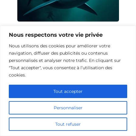
10 Œuvres Similaires à Shark Waters
Nous respectons votre vie privée
pour les Fans de Frissons
Nous utilisons des cookies pour améliorer votre
navigation, diffuser des publicités ou contenus
personnalisés et analyser notre trafic. En cliquant sur
"Tout accepter", vous consentez à l’utilisation des
cookies.
Tout accepter
Personnaliser
Tout refuser
10 Films et Séries Similaires à