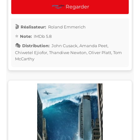
Regarder
Réalisateur:
Roland Emmerich
Note:
IMDb 5.8
Distribution:
John Cusack, Amanda Peet,
Chiwetel Ejiofor, Thandiwe Newton, Oliver Platt, Tom
McCarthy