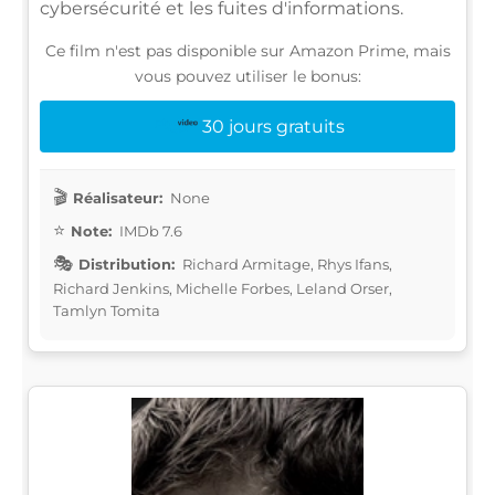
cybersécurité et les fuites d'informations.
Ce film n'est pas disponible sur Amazon Prime, mais
vous pouvez utiliser le bonus:
30 jours gratuits
Réalisateur:
None
Note:
IMDb 7.6
Distribution:
Richard Armitage, Rhys Ifans,
Richard Jenkins, Michelle Forbes, Leland Orser,
Tamlyn Tomita