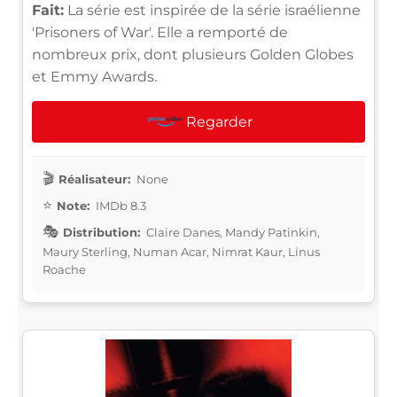
Fait:
La série est inspirée de la série israélienne
'Prisoners of War'. Elle a remporté de
nombreux prix, dont plusieurs Golden Globes
et Emmy Awards.
Regarder
Réalisateur:
None
Note:
IMDb 8.3
Distribution:
Claire Danes, Mandy Patinkin,
Maury Sterling, Numan Acar, Nimrat Kaur, Linus
Roache