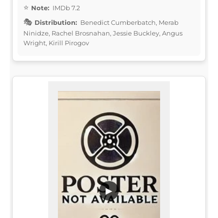
Note:
IMDb 7.2
Distribution:
Benedict Cumberbatch, Merab
Ninidze, Rachel Brosnahan, Jessie Buckley, Angus
Wright, Kirill Pirogov
▶