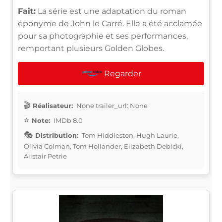
Fait:
La série est une adaptation du roman
éponyme de John le Carré. Elle a été acclamée
pour sa photographie et ses performances,
remportant plusieurs Golden Globes.
Regarder
Réalisateur:
None trailer_url: None
Note:
IMDb 8.0
Distribution:
Tom Hiddleston, Hugh Laurie,
Olivia Colman, Tom Hollander, Elizabeth Debicki,
Alistair Petrie