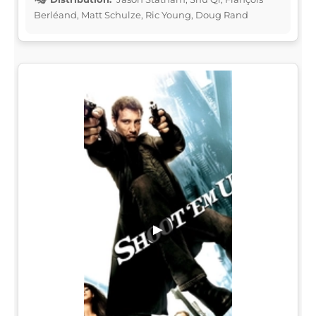
Berléand, Matt Schulze, Ric Young, Doug Rand
▶