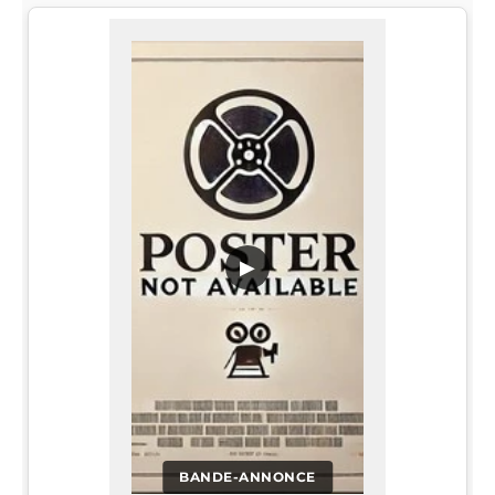
▶
BANDE-ANNONCE