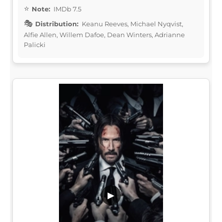
Note:
IMDb 7.5
Distribution:
Keanu Reeves, Michael Nyqvist,
Alfie Allen, Willem Dafoe, Dean Winters, Adrianne
Palicki
▶