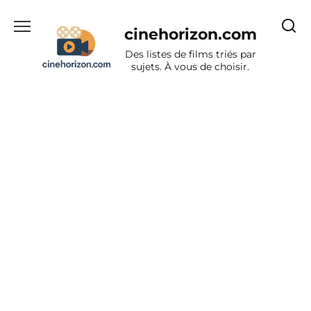
Aller
au
cinehorizon.com
contenu
Des listes de films triés par
sujets. À vous de choisir.