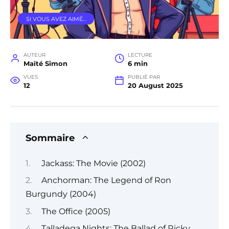
SI VOUS AVEZ AIMÉ…
AUTEUR
LECTURE
Maïté Simon
6 min
VUES
PUBLIÉ PAR
12
20 August 2025
Sommaire
Jackass: The Movie (2002)
Anchorman: The Legend of Ron
Burgundy (2004)
The Office (2005)
Talladega Nights: The Ballad of Ricky