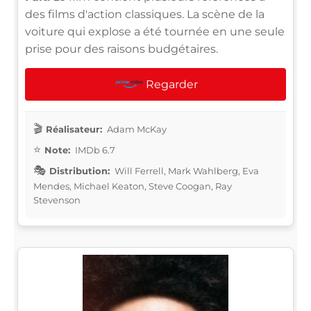
des films d'action classiques. La scène de la
voiture qui explose a été tournée en une seule
prise pour des raisons budgétaires.
Regarder
Réalisateur:
Adam McKay
Note:
IMDb 6.7
Distribution:
Will Ferrell, Mark Wahlberg, Eva
Mendes, Michael Keaton, Steve Coogan, Ray
Stevenson