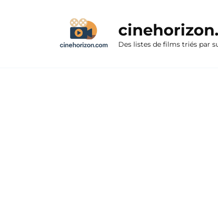
Aller
au
cinehorizo
contenu
Des listes de films triés par s