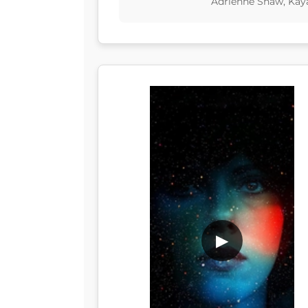
Adrienne Shaw, Kay
▶