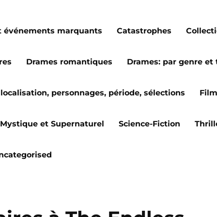
s et événements marquants
Catastrophes
Collect
res
Drames romantiques
Drames: par genre et
localisation, personnages, période, sélections
Fil
Mystique et Supernaturel
Science-Fiction
Thril
ncategorised