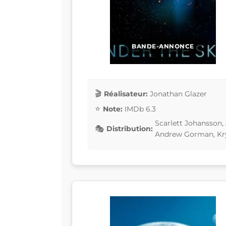
BANDE-ANNONCE
Réalisateur:
Jonathan Glazer
Note:
IMDb 6.3
Scarlett Johansson,
Distribution:
Andrew Gorman, Kry