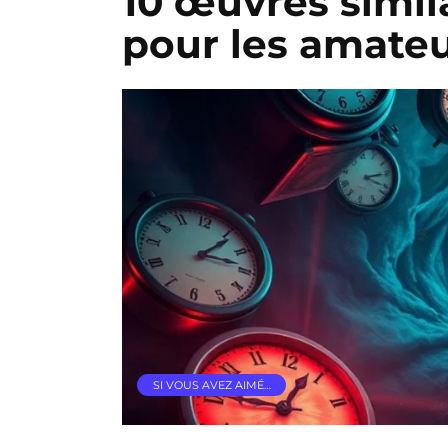
10 œuvres simil
pour les amate
SI VOUS AVEZ AIMÉ…