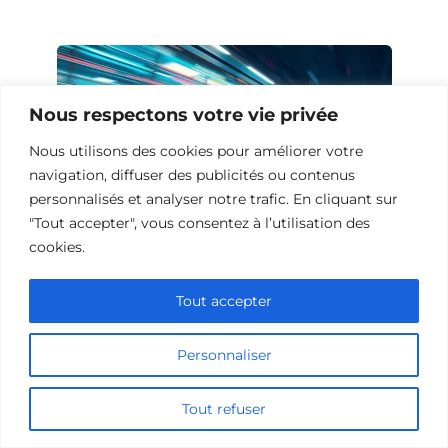
Nous respectons votre vie privée
Nous utilisons des cookies pour améliorer votre
navigation, diffuser des publicités ou contenus
personnalisés et analyser notre trafic. En cliquant sur
"Tout accepter", vous consentez à l’utilisation des
cookies.
10 Œuvres Similaires à Urban Racer
Tout accepter
pour les Fans de Vitesse
Personnaliser
Tout refuser
Ajouter un commentaire