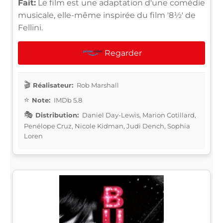
Fait:
Le film est une adaptation d'une comédie
musicale, elle-même inspirée du film '8½' de
Fellini.
Regarder
Réalisateur:
Rob Marshall
Note:
IMDb 5.8
Distribution:
Daniel Day-Lewis, Marion Cotillard,
Penélope Cruz, Nicole Kidman, Judi Dench, Sophia
Loren