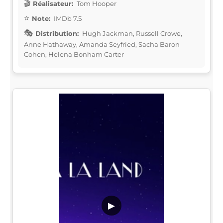
Réalisateur:
Tom Hooper
Note:
IMDb 7.5
Distribution:
Hugh Jackman, Russell Crowe,
Anne Hathaway, Amanda Seyfried, Sacha Baron
Cohen, Helena Bonham Carter
▶