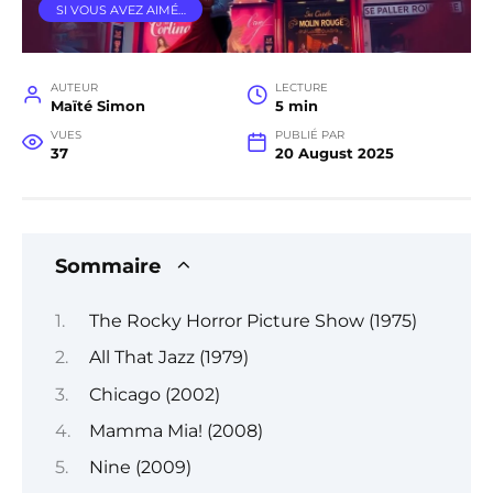
SI VOUS AVEZ AIMÉ…
AUTEUR
LECTURE
Maïté Simon
5 min
VUES
PUBLIÉ PAR
37
20 August 2025
Sommaire
The Rocky Horror Picture Show (1975)
All That Jazz (1979)
Chicago (2002)
Mamma Mia! (2008)
Nine (2009)