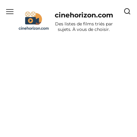
Aller
au
cinehorizon.com
contenu
Des listes de films triés par
sujets. À vous de choisir.