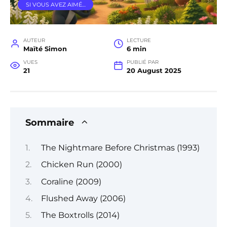
SI VOUS AVEZ AIMÉ…
AUTEUR
LECTURE
Maïté Simon
6 min
VUES
PUBLIÉ PAR
21
20 August 2025
Sommaire
The Nightmare Before Christmas (1993)
Chicken Run (2000)
Coraline (2009)
Flushed Away (2006)
The Boxtrolls (2014)