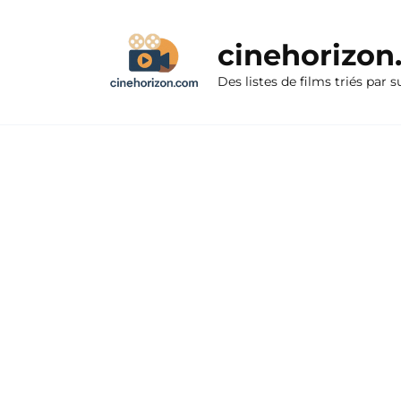
Aller
au
cinehorizo
contenu
Des listes de films triés par s