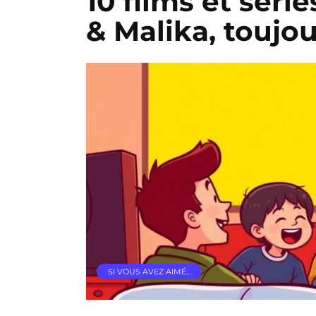
10 films et séri
& Malika, toujou
SI VOUS AVEZ AIMÉ…