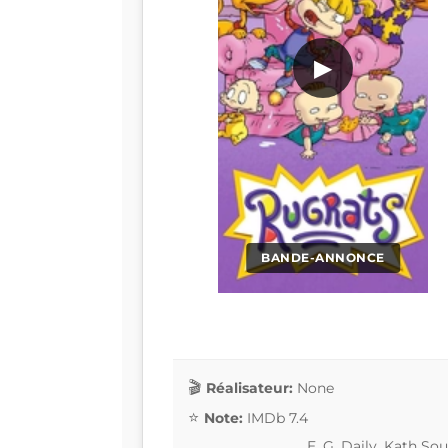
▶
BANDE-ANNONCE
Réalisateur:
None
Note:
IMDb 7.4
E. G. Daily, Kath So