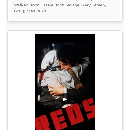
Walken, John Cazale, John Savage, Meryl Streep,
George Dzundza
▶