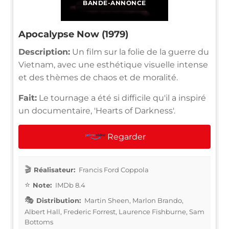
BANDE-ANNONCE
Apocalypse Now (1979)
Description:
Un film sur la folie de la guerre du
Vietnam, avec une esthétique visuelle intense
et des thèmes de chaos et de moralité.
Fait:
Le tournage a été si difficile qu'il a inspiré
un documentaire, 'Hearts of Darkness'.
Regarder
Réalisateur:
Francis Ford Coppola
Note:
IMDb 8.4
Distribution:
Martin Sheen, Marlon Brando,
Albert Hall, Frederic Forrest, Laurence Fishburne, Sam
Bottoms