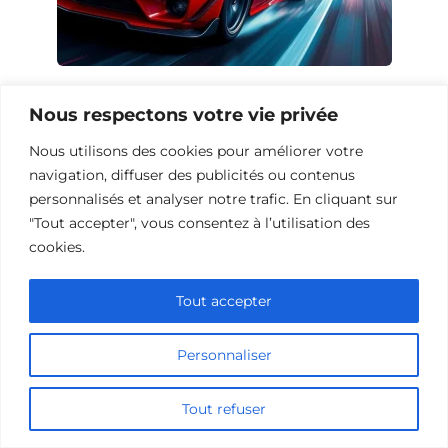
10 Œuvres Similaires à Urban Racer
Nous respectons votre vie privée
pour les Fans de Vitesse
Nous utilisons des cookies pour améliorer votre
navigation, diffuser des publicités ou contenus
personnalisés et analyser notre trafic. En cliquant sur
Ajouter un commentaire
"Tout accepter", vous consentez à l’utilisation des
cookies.
Name
Tout accepter
Comment
Personnaliser
Tout refuser