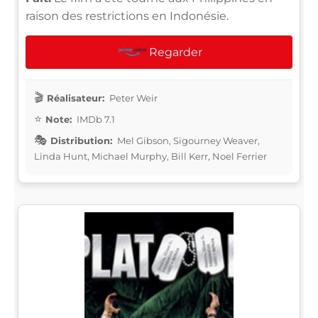
raison des restrictions en Indonésie.
Regarder
Réalisateur:
Peter Weir
Note:
IMDb 7.1
Distribution:
Mel Gibson, Sigourney Weaver,
Linda Hunt, Michael Murphy, Bill Kerr, Noel Ferrier