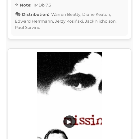
Note:
IMDb 7.3
Distribution:
Warren Beatty, Diane Keaton,
Edward Herrmann, Jerzy Kosiński, Jack Nicholson,
Paul Sorvino
▶