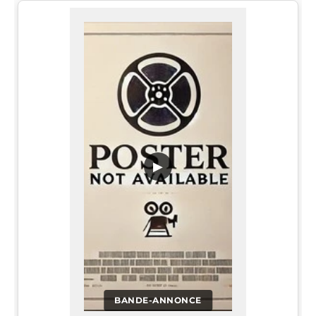
▶
BANDE-ANNONCE