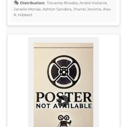
Distribution:
Trevante Rhodes, André Holland,
Janelle Monáe, Ashton Sanders, Jharrel Jerome, Alex
R. Hibbert
▶