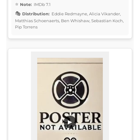
Note:
IMDb 7.1
Distribution:
Eddie Redmayne, Alicia Vikander,
Matthias Schoenaerts, Ben Whishaw, Sebastian Koch,
Pip Torrens
▶