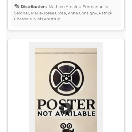
Distribution:
Mathieu Amalric, Emmanuelle
Seigner, Marie-Josée Croze, Anne Consigny, Patrick
Chesnais, Niels Arestrup
▶