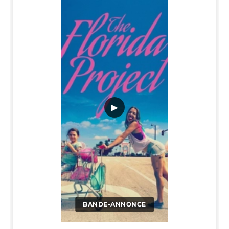
▶
BANDE-ANNONCE