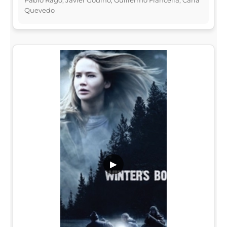
Quevedo
▶