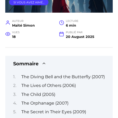
SI VOUS AVEZ AIMÉ…
AUTEUR
LECTURE
Maïté Simon
6 min
VUES
PUBLIÉ PAR
18
20 August 2025
Sommaire
The Diving Bell and the Butterfly (2007)
The Lives of Others (2006)
The Child (2005)
The Orphanage (2007)
The Secret in Their Eyes (2009)