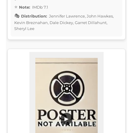
Note:
IMDb 7.1
Distribution:
Jennifer Lawrence, John Hawkes,
Kevin Breznahan, Dale Dickey, Garret Dillahunt,
Sheryl Lee
▶