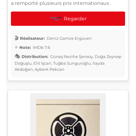
a remporté plusieurs prix internationaux.
Regarder
Réalisateur:
Deniz Gamze Ergüven
Note:
IMDb 7.6
Distribution:
Güneş Nezihe Şensoy, Doğa Zeynep
Doğuşlu, Elit İşcan, Tuğba Sunguroğlu, Ilayda
Akdoğan, Ayberk Pekcan