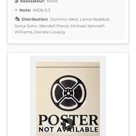
Réalisateur:
None
Note:
IMDb 9.3
Distribution:
Dominic West, Lance Reddick,
Sonja Sohn, Wendell Pierce, Michael Kenneth
Williams, Deirdre Lovejoy
▶