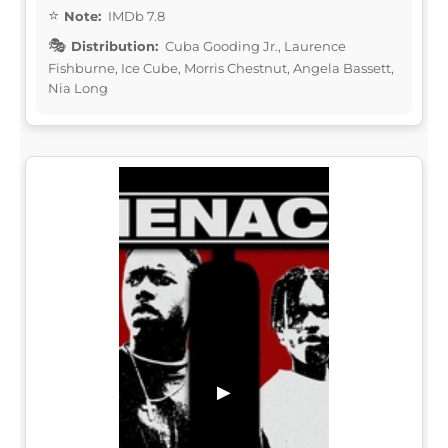
Note:
IMDb 7.8
Distribution:
Cuba Gooding Jr., Laurence
Fishburne, Ice Cube, Morris Chestnut, Angela Bassett,
Nia Long
▶