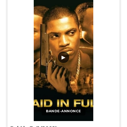
▶
BANDE-ANNONCE