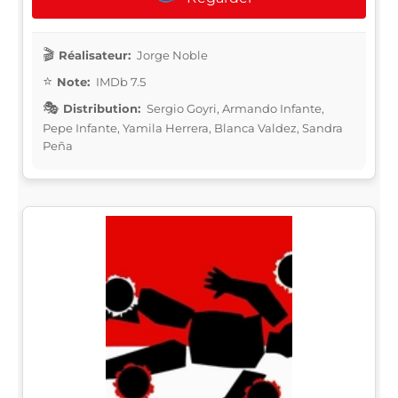
Réalisateur:
Jorge Noble
Note:
IMDb 7.5
Distribution:
Sergio Goyri, Armando Infante,
Pepe Infante, Yamila Herrera, Blanca Valdez, Sandra
Peña