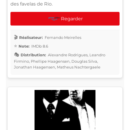
des favelas de Rio.
Regarder
Réalisateur:
Fernando Meirelles
Note:
IMDb 8.6
Distribution:
Alexandre Rodrigues, Leandro
Firmino, Phellipe Haagensen, Douglas Silva,
Jonathan Haagensen, Matheus Nachtergaele