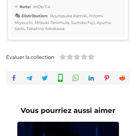
Note:
IMDb 7.4
Distribution:
Ryunosuke Kamiki, Hitomi
Miyauchi, Mitsuki Tanimura, Sumiko Fuji, Ayumu
Saito, Takahiro Yokokawa
Évaluer la collection
Vous pourriez aussi aimer