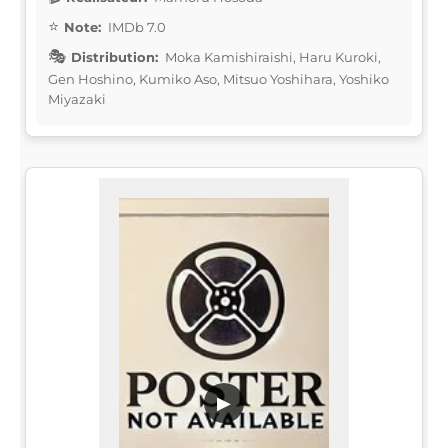
Note:
IMDb 7.0
Distribution:
Moka Kamishiraishi, Haru Kuroki,
Gen Hoshino, Kumiko Aso, Mitsuo Yoshihara, Yoshiko
Miyazaki
▶