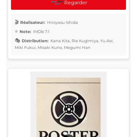
Regarder
Réalisateur:
Hiroyasu Ishida
Note:
IMDb 7.1
Distribution:
Kana Kita, Rie Kugimiya, Yu Aoi,
Miki Fukui, Misaki Kuno, Megumi Han