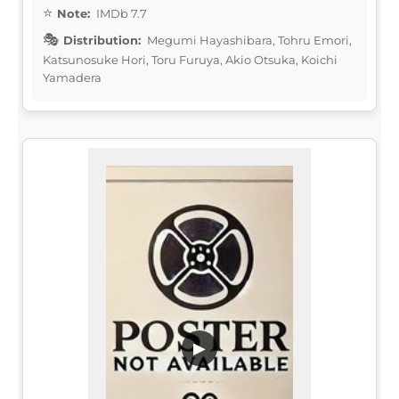
Note:
IMDb 7.7
Distribution:
Megumi Hayashibara, Tohru Emori,
Katsunosuke Hori, Toru Furuya, Akio Otsuka, Koichi
Yamadera
▶