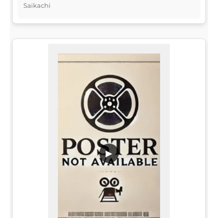
Saikachi
▶