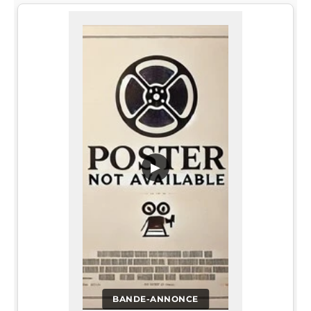
▶
BANDE-ANNONCE