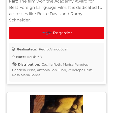
Fait:
The film won the Academy Award for
Best Foreign Language Film. It is dedicated to
actresses like Bette Davis and Romy
Schneider.
Regarder
Réalisateur:
Pedro Almodóvar
Note:
IMDb 7.8
Distribution:
Cecilia Roth, Marisa Paredes,
Candela Peña, Antonia San Juan, Penélope Cruz,
Rosa María Sardà