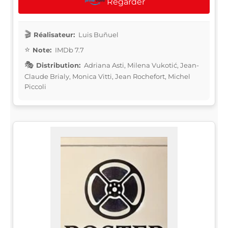
Regarder
Réalisateur:
Luis Buñuel
Note:
IMDb 7.7
Distribution:
Adriana Asti, Milena Vukotić, Jean-
Claude Brialy, Monica Vitti, Jean Rochefort, Michel
Piccoli