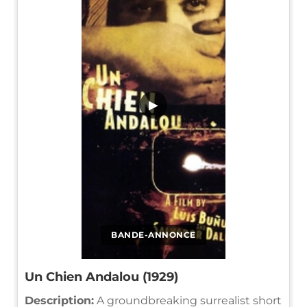
▶
BANDE-ANNONCE
Un Chien Andalou (1929)
Description:
A groundbreaking surrealist short