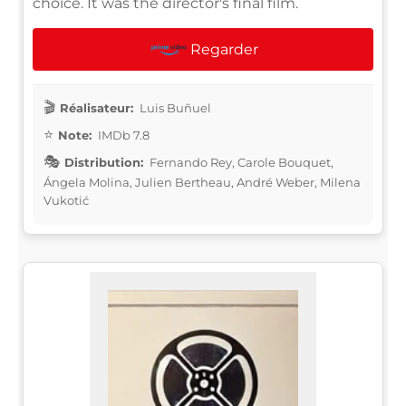
choice. It was the director's final film.
Regarder
Réalisateur:
Luis Buñuel
Note:
IMDb 7.8
Distribution:
Fernando Rey, Carole Bouquet,
Ángela Molina, Julien Bertheau, André Weber, Milena
Vukotić