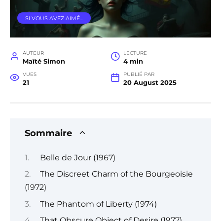
SI VOUS AVEZ AIMÉ…
AUTEUR
LECTURE
Maïté Simon
4 min
VUES
PUBLIÉ PAR
21
20 August 2025
Sommaire
Belle de Jour (1967)
The Discreet Charm of the Bourgeoisie
(1972)
The Phantom of Liberty (1974)
That Obscure Object of Desire (1977)