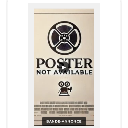
▶
BANDE-ANNONCE