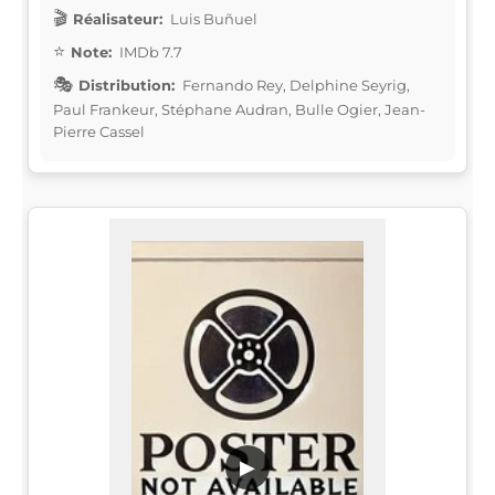
Réalisateur:
Luis Buñuel
Note:
IMDb 7.7
Distribution:
Fernando Rey, Delphine Seyrig,
Paul Frankeur, Stéphane Audran, Bulle Ogier, Jean-
Pierre Cassel
▶