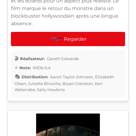
et les lézards pour un aspect plus réaliste. Le
film marque le retour du monstre dans un
blockbuster hollywoodien après une longue
absence.
Regarder
Réalisateur:
Gareth Edwards
Note:
IMDb 6.4
Distribution:
Aaron Taylor-Johnson, Elizabeth
Olsen, Juliette Binoche, Bryan Cranston, Ken
Watanabe, Sally Hawkins