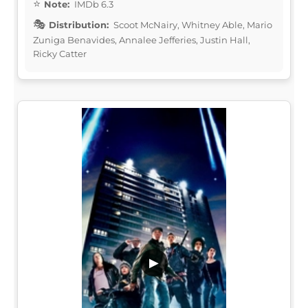
Note:
IMDb 6.3
Distribution:
Scoot McNairy, Whitney Able, Mario
Zuniga Benavides, Annalee Jefferies, Justin Hall,
Ricky Catter
▶