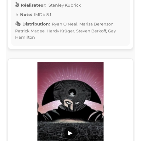
Réalisateur:
Stanley Kubrick
Note:
IMDb 8.1
Distribution:
Ryan O'Neal, Marisa Berenson,
Patrick Magee, Hardy Krüger, Steven Berkoff, Gay
Hamilton
▶