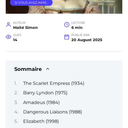
SI VOUS AVEZ AIMÉ…
AUTEUR
LECTURE
Maïté Simon
6 min
VUES
PUBLIÉ PAR
14
20 August 2025
Sommaire
The Scarlet Empress (1934)
Barry Lyndon (1975)
Amadeus (1984)
Dangerous Liaisons (1988)
Elizabeth (1998)