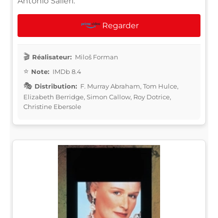
Antonio Salieri.
Regarder
Réalisateur:
Miloš Forman
Note:
IMDb 8.4
Distribution:
F. Murray Abraham, Tom Hulce,
Elizabeth Berridge, Simon Callow, Roy Dotrice,
Christine Ebersole