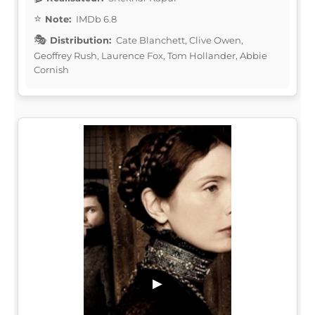
Note:
IMDb 6.8
Distribution:
Cate Blanchett, Clive Owen,
Geoffrey Rush, Laurence Fox, Tom Hollander, Abbie
Cornish
▶