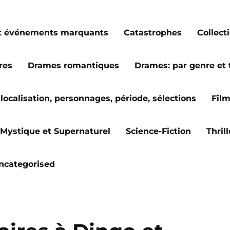
s et événements marquants
Catastrophes
Collect
res
Drames romantiques
Drames: par genre et
localisation, personnages, période, sélections
Fil
Mystique et Supernaturel
Science-Fiction
Thril
ncategorised