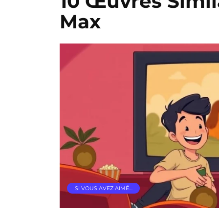
10 Œuvres Simil
Max
SI VOUS AVEZ AIMÉ…