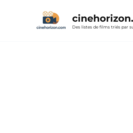
Aller
au
cinehorizo
contenu
Des listes de films triés par s