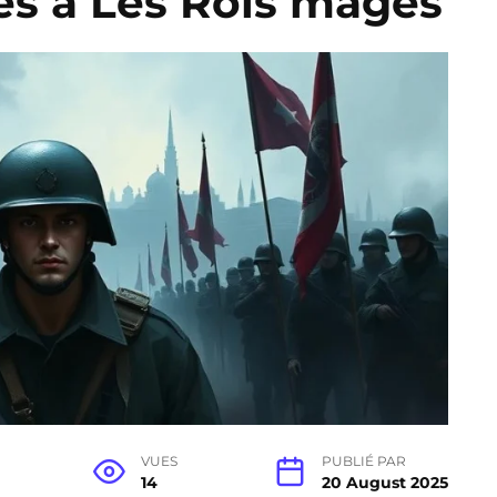
res à Les Rois mages
VUES
PUBLIÉ PAR
14
20 August 2025