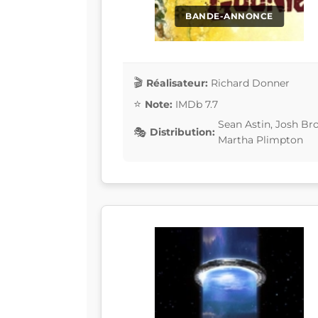
BANDE-ANNONCE
Réalisateur:
Richard Donner
Note:
IMDb 7.7
Sean Astin, Josh Bro
Distribution:
Martha Plimpton