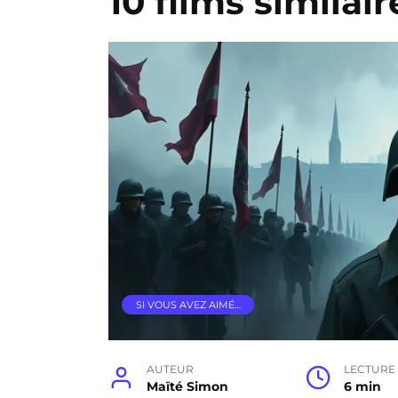
10 films similai
SI VOUS AVEZ AIMÉ…
AUTEUR
LECTURE
Maïté Simon
6 min