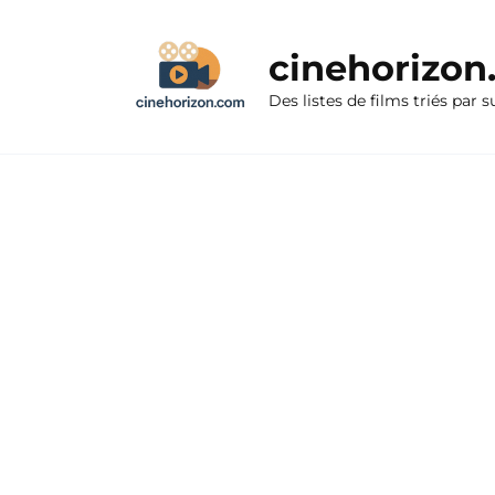
Aller
au
cinehorizo
contenu
Des listes de films triés par s