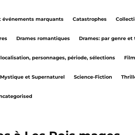
s et événements marquants
Catastrophes
Collect
res
Drames romantiques
Drames: par genre et
localisation, personnages, période, sélections
Fil
Mystique et Supernaturel
Science-Fiction
Thril
ncategorised