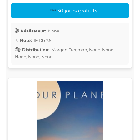
30 jours gratuits
Réalisateur:
None
Note:
IMDb 7.5
Distribution:
Morgan Freeman, None, None,
None, None, None