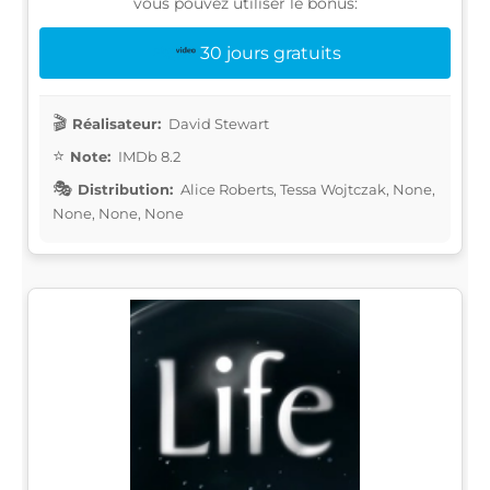
vous pouvez utiliser le bonus:
30 jours gratuits
Réalisateur:
David Stewart
Note:
IMDb 8.2
Distribution:
Alice Roberts, Tessa Wojtczak, None,
None, None, None