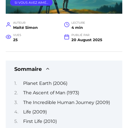
SI VOUS AVEZ AIMÉ…
AUTEUR
LECTURE
Maïté Simon
4 min
VUES
PUBLIÉ PAR
25
20 August 2025
Sommaire
Planet Earth (2006)
The Ascent of Man (1973)
The Incredible Human Journey (2009)
Life (2009)
First Life (2010)