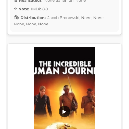
Réalisateur:
None trailer_url: None
Note:
IMDb 8.8
Distribution:
Jacob Bronowski, None, None,
None, None, None
▶