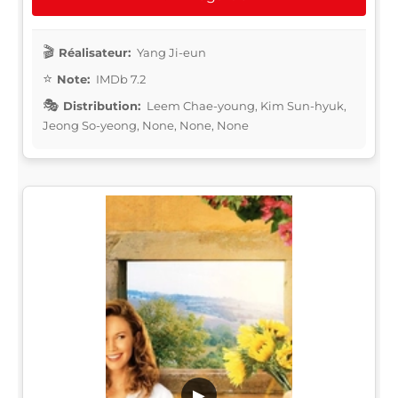
Réalisateur:
Yang Ji-eun
Note:
IMDb 7.2
Distribution:
Leem Chae-young, Kim Sun-hyuk,
Jeong So-yeong, None, None, None
▶