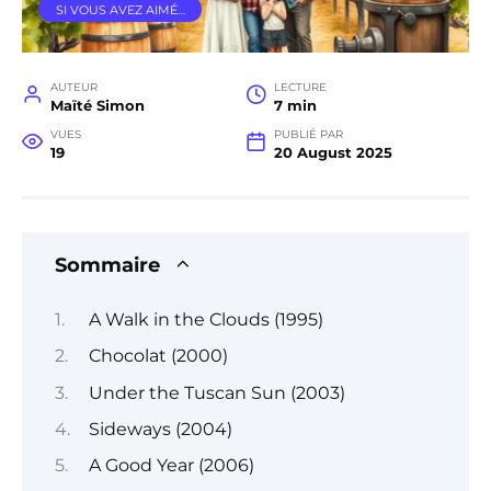
SI VOUS AVEZ AIMÉ…
AUTEUR
LECTURE
Maïté Simon
7 min
VUES
PUBLIÉ PAR
19
20 August 2025
Sommaire
A Walk in the Clouds (1995)
Chocolat (2000)
Under the Tuscan Sun (2003)
Sideways (2004)
A Good Year (2006)