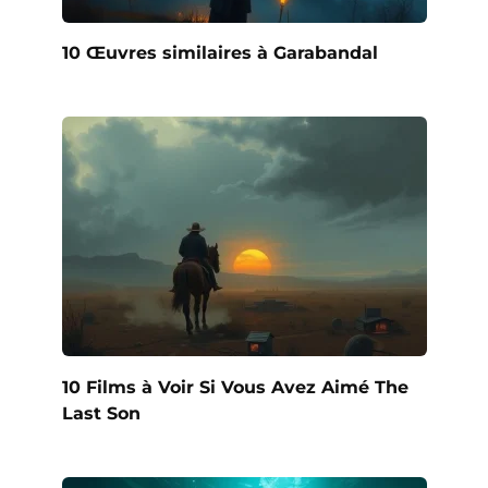
10 Œuvres similaires à Garabandal
10 Films à Voir Si Vous Avez Aimé The
Last Son