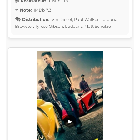
Réalisateur:
Justin Lin
Note:
IMDb 7.3
Distribution:
Vin Diesel, Paul Walker, Jordana
Brewster, Tyrese Gibson, Ludacris, Matt Schulze
▶