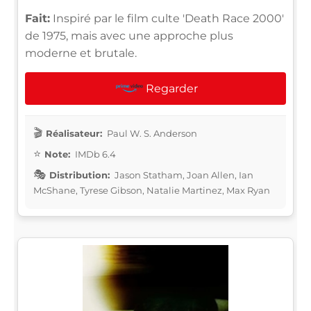
Fait:
Inspiré par le film culte 'Death Race 2000'
de 1975, mais avec une approche plus
moderne et brutale.
Regarder
Réalisateur:
Paul W. S. Anderson
Note:
IMDb 6.4
Distribution:
Jason Statham, Joan Allen, Ian
McShane, Tyrese Gibson, Natalie Martinez, Max Ryan