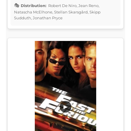
Distribution:
Robert De Niro, Jean Reno,
Natascha McElhone, Stellan Skarsgård, Skipp
Sudduth, Jonathan Pryce
▶