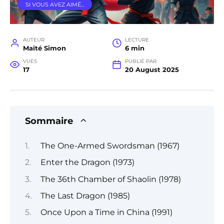
SI VOUS AVEZ AIMÉ…
AUTEUR
LECTURE
Maïté Simon
6 min
VUES
PUBLIÉ PAR
17
20 August 2025
Sommaire
The One-Armed Swordsman (1967)
Enter the Dragon (1973)
The 36th Chamber of Shaolin (1978)
The Last Dragon (1985)
Once Upon a Time in China (1991)