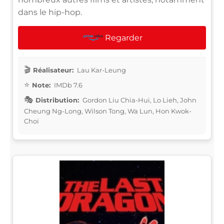
dans le hip-hop.
Regarder
Réalisateur:
Lau Kar-Leung
Note:
IMDb 7.6
Distribution:
Gordon Liu Chia-Hui, Lo Lieh, John
Cheung Ng-Long, Wilson Tong, Wa Lun, Hon Kwok-
Choi