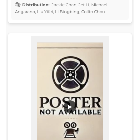
Distribution:
Jackie Chan, Jet Li, Michael
Angarano, Liu Yifei, Li Bingbing, Collin Chou
▶