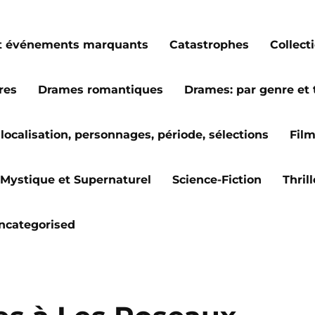
s et événements marquants
Catastrophes
Collect
res
Drames romantiques
Drames: par genre et
localisation, personnages, période, sélections
Fil
Mystique et Supernaturel
Science-Fiction
Thril
ncategorised