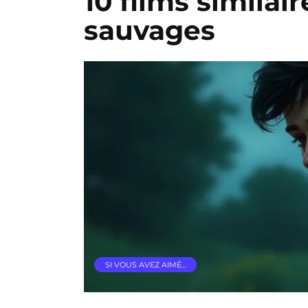
10 films similai
sauvages
SI VOUS AVEZ AIMÉ…