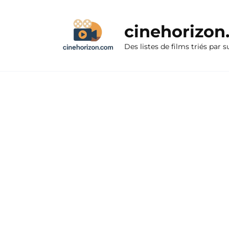
Aller
au
cinehorizo
contenu
Des listes de films triés par s