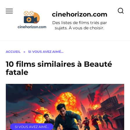
Aller
au
cinehorizon.com
contenu
Des listes de films triés par
sujets. À vous de choisir.
ACCUEIL
»
SI VOUS AVEZ AIMÉ…
10 films similaires à Beauté
fatale
SI VOUS AVEZ AIMÉ…