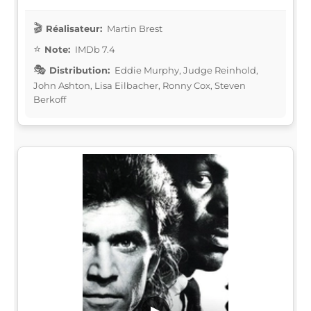
Réalisateur:
Martin Brest
Note:
IMDb 7.4
Distribution:
Eddie Murphy, Judge Reinhold,
John Ashton, Lisa Eilbacher, Ronny Cox, Steven
Berkoff
▶