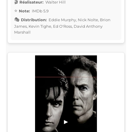
Réalisateur:
Walter Hill
Note:
IMDb 5.9
Distribution:
Eddie Murphy, Nick Nolte, Brion
James, Kevin Tighe, Ed O'Ross, David Anthony
Marshall
▶