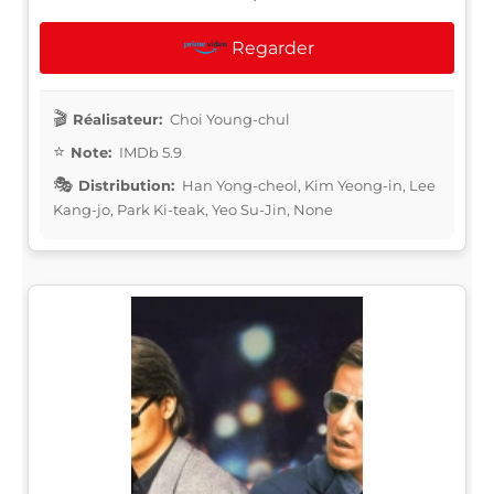
Regarder
Réalisateur:
Choi Young-chul
Note:
IMDb 5.9
Distribution:
Han Yong-cheol, Kim Yeong-in, Lee
Kang-jo, Park Ki-teak, Yeo Su-Jin, None