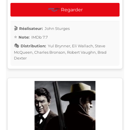
Regarder
Réalisateur:
John Sturges
Note:
IMDb 7.7
Distribution:
Yul Brynner, Eli Wallach, Steve
McQueen, Charles Bronson, Robert Vaughn, Brad
Dexter