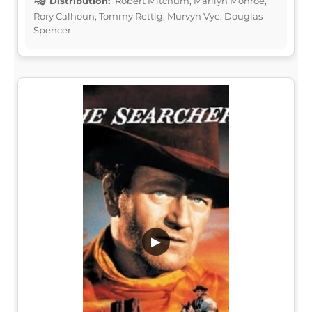
Distribution:
Robert Mitchum, Marilyn Monroe,
Rory Calhoun, Tommy Rettig, Murvyn Vye, Douglas
Spencer
▶