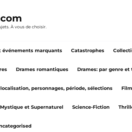
n.com
ujets. À vous de choisir.
s et événements marquants
Catastrophes
Collect
res
Drames romantiques
Drames: par genre et
localisation, personnages, période, sélections
Fil
Mystique et Supernaturel
Science-Fiction
Thril
ncategorised