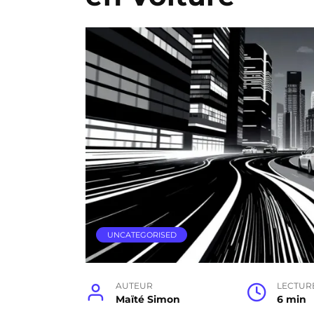
UNCATEGORISED
AUTEUR
LECTUR
Maïté Simon
6 min