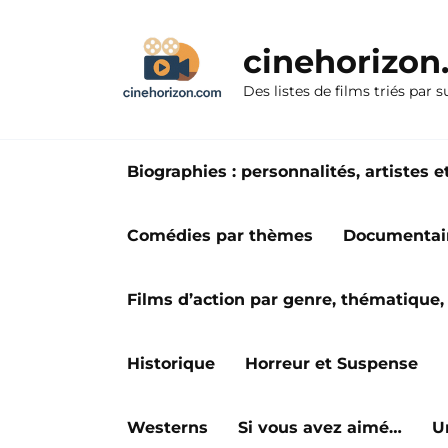
Aller
au
cinehorizo
contenu
Des listes de films triés par s
Biographies : personnalités, artiste
Comédies par thèmes
Documentai
Films d’action par genre, thématique, 
Historique
Horreur et Suspense
Westerns
Si vous avez aimé…
U