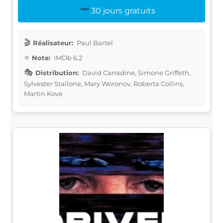
30 jours gratuits
Réalisateur:
Paul Bartel
Note:
IMDb 6.2
Distribution:
David Carradine, Simone Griffeth,
Sylvester Stallone, Mary Woronov, Roberta Collins,
Martin Kove