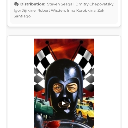
Distribution:
Steven Seagal, Dmitry Chepovetsky,
Igor Jijikine, Robert Wisden, Inna Korobkina, Zak
Santiago
▶