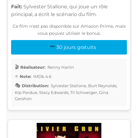
Fait:
Sylvester Stallone, qui joue un rôle
principal, a écrit le scénario du film.
Ce film n'est pas disponible sur Amazon Prime, mais
vous pouvez utiliser le bonus:
30 jours gratuits
Réalisateur:
Renny Harlin
Note:
IMDb 4.6
Distribution:
Sylvester Stallone, Burt Reynolds,
Kip Pardue, Stacy Edwards, Til Schweiger, Gina
Gershon