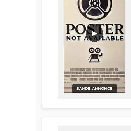
▶
BANDE-ANNONCE