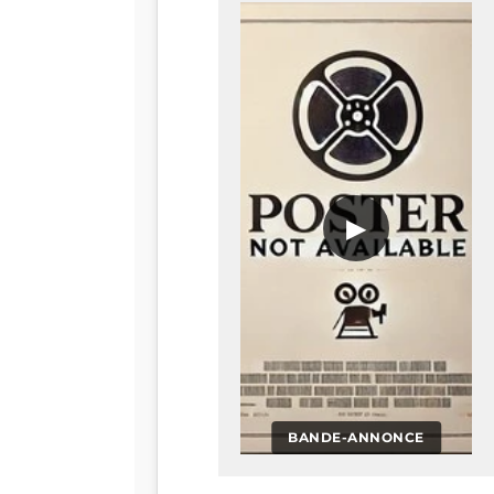
▶
BANDE-ANNONCE