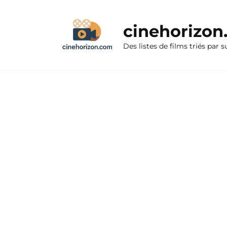
Aller
au
cinehorizo
contenu
Des listes de films triés par s