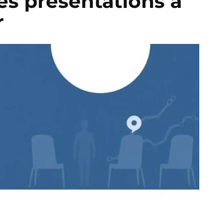
 les présentations à
r