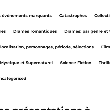
s et événements marquants
Catastrophes
Collect
res
Drames romantiques
Drames: par genre et
localisation, personnages, période, sélections
Fil
Mystique et Supernaturel
Science-Fiction
Thril
ncategorised