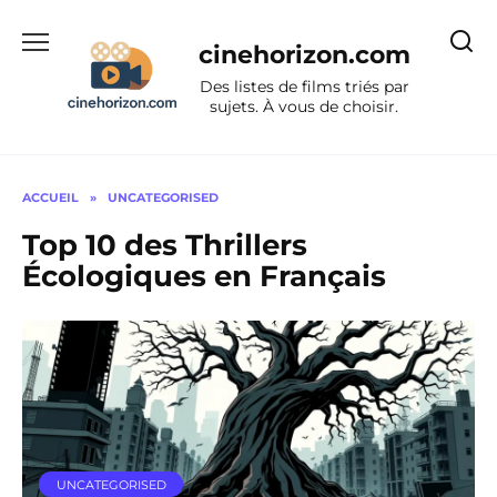
Aller
au
cinehorizon.com
contenu
Des listes de films triés par
sujets. À vous de choisir.
ACCUEIL
»
UNCATEGORISED
Top 10 des Thrillers
Écologiques en Français
UNCATEGORISED