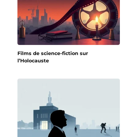
Films de science-fiction sur
l’Holocauste