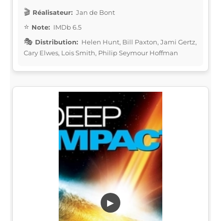
Réalisateur:
Jan de Bont
Note:
IMDb 6.5
Distribution:
Helen Hunt, Bill Paxton, Jami Gertz,
Cary Elwes, Lois Smith, Philip Seymour Hoffman
▶