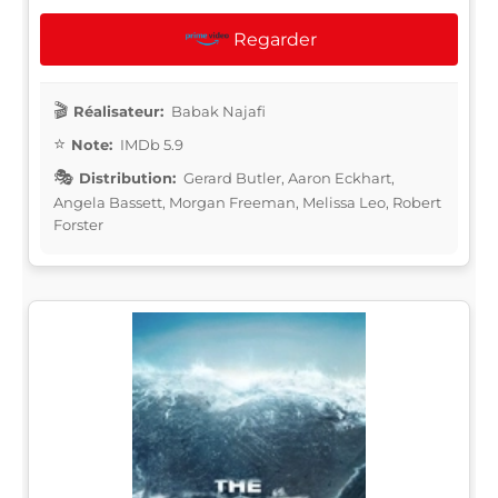
Regarder
Réalisateur:
Babak Najafi
Note:
IMDb 5.9
Distribution:
Gerard Butler, Aaron Eckhart,
Angela Bassett, Morgan Freeman, Melissa Leo, Robert
Forster