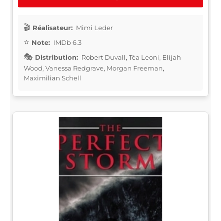
Réalisateur:
Mimi Leder
Note:
IMDb 6.3
Distribution:
Robert Duvall, Téa Leoni, Elijah
Wood, Vanessa Redgrave, Morgan Freeman,
Maximilian Schell