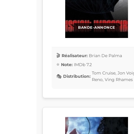
BANDE-ANNONCE
Réalisateur:
Brian De Palma
Note:
IMDb 7.2
Tom Cruise, Jon Voi
Distribution:
Reno, Ving Rhames