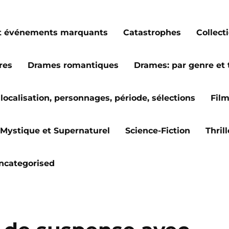
s et événements marquants
Catastrophes
Collect
res
Drames romantiques
Drames: par genre et
localisation, personnages, période, sélections
Fil
Mystique et Supernaturel
Science-Fiction
Thril
ncategorised