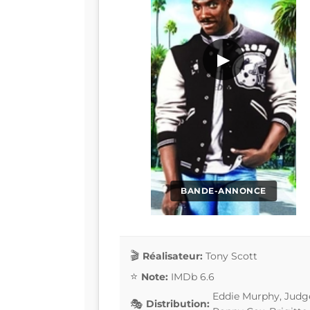
▶
BANDE-ANNONCE
Réalisateur:
Tony Scott
Note:
IMDb 6.6
Eddie Murphy, Judg
Distribution: