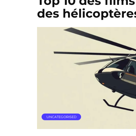
Top 10 des film
des hélicoptère
UNCATEGORISED