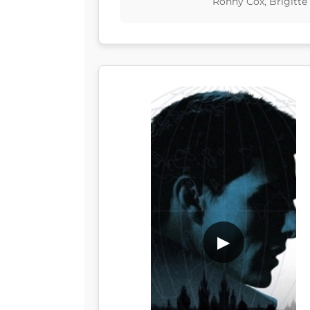
Ronny Cox, Brigitte
▶