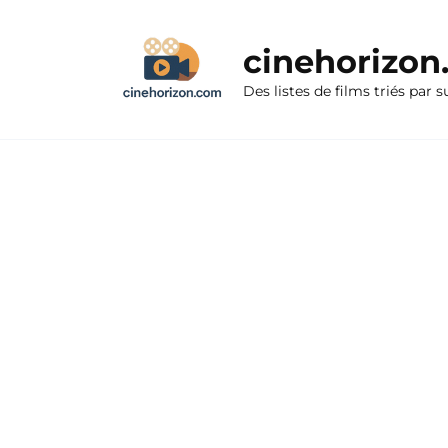
Aller
au
cinehorizo
contenu
Des listes de films triés par s