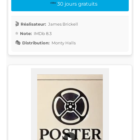
30 jours gratuits
Réalisateur:
James Brickell
Note:
IMDb 8.3
Distribution:
Monty Halls
▶